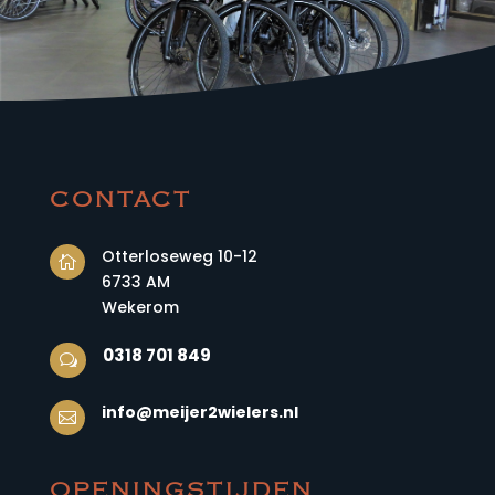
CONTACT
Otterloseweg 10-12

6733 AM
Wekerom
0318 701 849
w
info@meijer2wielers.nl

OPENINGSTIJDEN